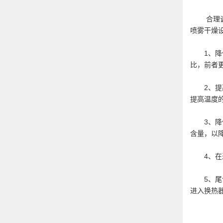
合理调整
喷雾干燥
1、降低
比，前者
2、提高
提高温度
3、降低
含量，以
4、在进
5、尾气
进入换热