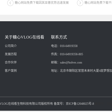
糖心网站免费下载因其显著优势迅速发展
糖心网站免费下载干
关于糖心VLOG在线看
联系方式
公司简介
电话：010-64919358
发展历程
传真：010-64919358-805
合作伙伴
邮箱：sales@holves.com
客户案例
地址：北京市朝阳区常营未来时大厦4层梦想
京糖心VLOG在线看生物科技有限公司版权所有 备案号：京ICP备12048025号-8
备案号：京ICP