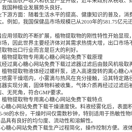
利于增加农户收入和农业产业升级，近年来政府从税收、
，我国种植业发展势头良好。
游方面：随着生活水平的提高、健康知识的普及，消费
。例如，我国保健品市场规模已从2010年的581.75亿元迅猛
用领取的不断扩展，植物提取物的刚性特性开始显现，
市场，因此世界主要经济体对其需求热情大增，出口市场
提取物出口行业而言是巨大的利好。
物提取物专用离心糖心网站免费下载原理
过离心糖心网站免费下载过滤器过滤后由鼓风机吸取再
。植物提取物液体经过螺杆泵，进入高速旋转的离心糖心A
在喷雾干燥塔内，小雾滴与热风在充分接触，沿其特定路
离器实现分离，固体物料被收集，气体介质再经过过滤后
洁、无死角，符合GMP要求。
物提取物专用离心糖心网站免费下载特点
心糖心网站免费下载干燥速度快。料液经雾化后，表面积
95-98的水份，干燥时间仅需数秒钟，特别适用于热敏性
品具有良好的均匀度、流动性和溶解性。
心糖心网站免费下载生产过程简化，操作控制方便。液体