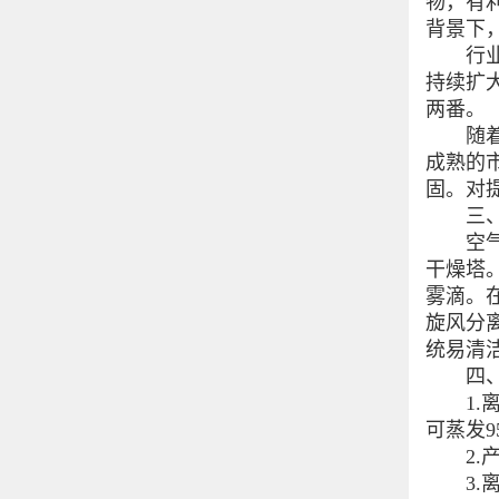
物，有
背景下
行业下
持续扩大
两番。
随着应
成熟的
固。对
三、植
空气经
干燥塔
雾滴。
旋风分
统易清
四、植
1.离
可蒸发
2.产
3.离