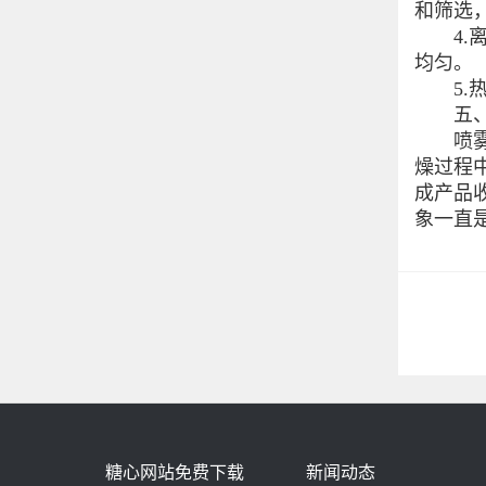
和筛选
4.离
均匀。
5.热
五、离
喷雾干
燥过程
成产品
象一直
糖心网站免费下载
新闻动态