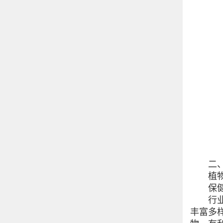
二、植
植物提
保健品
行业上
丰富多